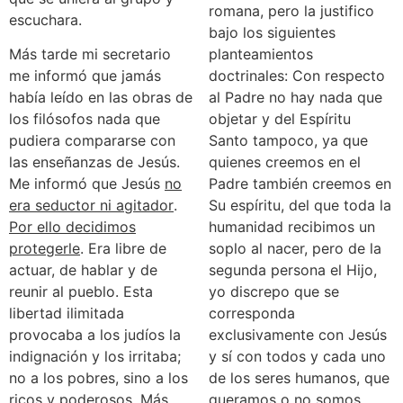
romana, pero la justifico
escuchara.
bajo los siguientes
Más tarde mi secretario
planteamientos
me informó que jamás
doctrinales: Con respecto
había leído en las obras de
al Padre no hay nada que
los filósofos nada que
objetar y del Espíritu
pudiera compararse con
Santo tampoco, ya que
las enseñanzas de Jesús.
quienes creemos en el
Me informó que Jesús
no
Padre también creemos en
era seductor ni agitador
.
Su espíritu, del que toda la
Por ello decidimos
humanidad recibimos un
protegerle
. Era libre de
soplo al nacer, pero de la
actuar, de hablar y de
segunda persona el Hijo,
reunir al pueblo. Esta
yo discrepo que se
libertad ilimitada
corresponda
provocaba a los judíos la
exclusivamente con Jesús
indignación y los irritaba;
y sí con todos y cada uno
no a los pobres, sino a los
de los seres humanos, que
ricos y poderosos. Más
queramos o no somos