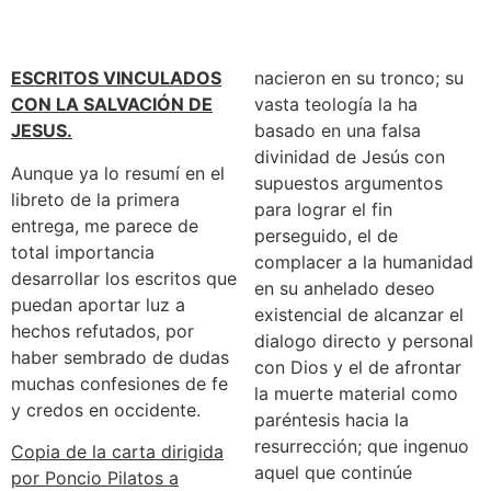
ESCRITOS VINCULADOS
nacieron en su tronco; su
CON LA SALVACIÓN DE
vasta teología la ha
JESUS.
basado en una falsa
divinidad de Jesús con
Aunque ya lo resumí en el
supuestos argumentos
libreto de la primera
para lograr el fin
entrega, me parece de
perseguido, el de
total importancia
complacer a la humanidad
desarrollar los escritos que
en su anhelado deseo
puedan aportar luz a
existencial de alcanzar el
hechos refutados, por
dialogo directo y personal
haber sembrado de dudas
con Dios y el de afrontar
muchas confesiones de fe
la muerte material como
y credos en occidente.
paréntesis hacia la
resurrección; que ingenuo
Copia de la carta dirigida
aquel que continúe
por Poncio Pilatos a