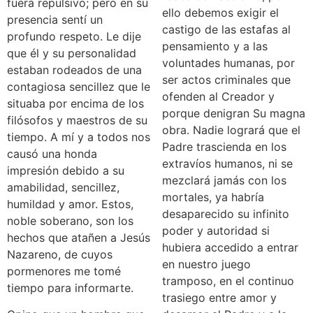
fuera repulsivo; pero en su
ello debemos exigir el
presencia sentí un
castigo de las estafas al
profundo respeto. Le dije
pensamiento y a las
que él y su personalidad
voluntades humanas, por
estaban rodeados de una
ser actos criminales que
contagiosa sencillez que le
ofenden al Creador y
situaba por encima de los
porque denigran Su magna
filósofos y maestros de su
obra. Nadie logrará que el
tiempo. A mí y a todos nos
Padre trascienda en los
causó una honda
extravíos humanos, ni se
impresión debido a su
mezclará jamás con los
amabilidad, sencillez,
mortales, ya habría
humildad y amor. Estos,
desaparecido su infinito
noble soberano, son los
poder y autoridad si
hechos que atañen a Jesús
hubiera accedido a entrar
Nazareno, de cuyos
en nuestro juego
pormenores me tomé
tramposo, en el continuo
tiempo para informarte.
trasiego entre amor y