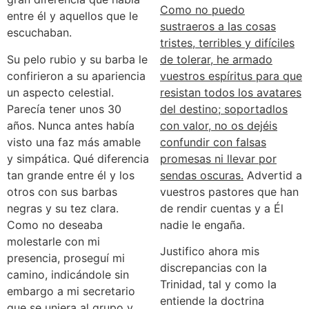
Como no puedo
entre él y aquellos que le
sustraeros a las cosas
escuchaban.
tristes, terribles y difíciles
Su pelo rubio y su barba le
de tolerar, he armado
confirieron a su apariencia
vuestros espíritus para que
un aspecto celestial.
resistan todos los avatares
Parecía tener unos 30
del destino; soportadlos
años. Nunca antes había
con valor, no os dejéis
visto una faz más amable
confundir con falsas
y simpática. Qué diferencia
promesas ni llevar por
tan grande entre él y los
sendas oscuras.
Advertid a
otros con sus barbas
vuestros pastores que han
negras y su tez clara.
de rendir cuentas y a Él
Como no deseaba
nadie le engaña.
molestarle con mi
Justifico ahora mis
presencia, proseguí mi
discrepancias con la
camino, indicándole sin
Trinidad, tal y como la
embargo a mi secretario
entiende la doctrina
que se uniera al grupo y