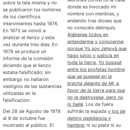
sobre la tela misma y no
donde es invocado mi
se publicaron los nombres
nombre con mentiras, y
de los científicos
andando tras dioses que
intervinientes hasta 1976.
no conocéis delinquís.
En 1973 se volvió a
Alábense todos en
analizar el lienzo y esta
entenderme y conocerme
vez durante tres días. En
porque Yo soy Jehová que
1976 se produce un
hago juicio y justicia en
informe de la comisión
toda la tierra.
Yo busqué
diciendo que el lienzo
entre los profetas hombre
estaba falsificado; sin
que se pusiese en la
embargo no hallaron
brecha delante de Mí, a
vestigios de las sustancias
favor de la tierra para que
utilizadas en la
no la destruyese, pero no
falsificación.
lo hallé
. Los de fuera
Del 28 de Agosto de 1978
sufrirán la espada
y los de
al 8 de octubre fue
dentro pestilencia y
mostrado al público. El
hambre
; ni su plata ni su