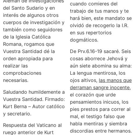
Alemán de Investigaciones
cuando comieres del
del Santo Sudario y en
trabajo de tus manos y te
interés de algunos otros
hará bien, este mandato se
cuerpos de investigación y
olvidó de recogerlo la I.R.
también como seguidores
en sus repertorios
de la Iglesia Católica
dogmáticos.
Romana, rogamos que
Vuestra Santidad dé la
De Prv.6.16-19 sacaré. Seis
orden apropiada para
cosas aborrece Jehová y
realizar las
aún siete abomina su alma:
comprobaciones
La lengua mentirosa, los
necesarias.
ojos altivos,
las manos que
derraman sangre inocente
,
Saludando humildemente a
el corazón que urde
Vuestra Santidad. Firmado:
pensamientos inicuos, los
Kurt Berna – Autor católico
pies prestos para correr al
y secretario.
mal, el testigo falso que
habla mentiras y siembra
Respuesta del Vaticano al
discordias entre hermanos.
ruego anterior de Kurt