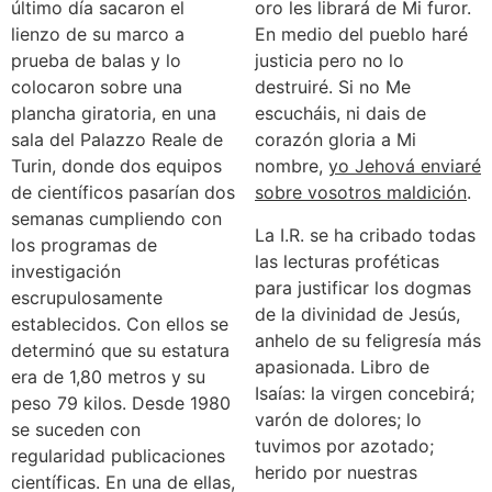
último día sacaron el
oro les librará de Mi furor.
lienzo de su marco a
En medio del pueblo haré
prueba de balas y lo
justicia pero no lo
colocaron sobre una
destruiré. Si no Me
plancha giratoria, en una
escucháis, ni dais de
sala del Palazzo Reale de
corazón gloria a Mi
Turin, donde dos equipos
nombre,
yo Jehová enviaré
de científicos pasarían dos
sobre vosotros maldición
.
semanas cumpliendo con
La I.R. se ha cribado todas
los programas de
las lecturas proféticas
investigación
para justificar los dogmas
escrupulosamente
de la divinidad de Jesús,
establecidos. Con ellos se
anhelo de su feligresía más
determinó que su estatura
apasionada. Libro de
era de 1,80 metros y su
Isaías: la virgen concebirá;
peso 79 kilos. Desde 1980
varón de dolores; lo
se suceden con
tuvimos por azotado;
regularidad publicaciones
herido por nuestras
científicas. En una de ellas,