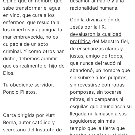
Opino que un hombre que
desamor al Padre y a la
sabe transformar el agua
racionalidad humana.
en vino, que cura a los
Con la divinización de
enfermos, que resucita a
Jesús por la I.R.
los muertos y apacigua la
devaluaron la cualidad
mar embravecida, no es
profética
del Maestro fiel,
culpable de un acto
de enseñanzas claras y
criminal. Y como otros han
justas, amigo de todos,
dicho, debemos admitir
que nunca defraudó ni
que es realmente el hijo de
abandonó, un hombre que
Dios.
sin subirse a los pulpitos,
Tu obediente servidor.
sin revestirse con ropas
Poncio Pilatos.
pomposas, sin tocarse
mitras, sin campanas ni
esquilas que anunciasen su
llegada ni llamasen a sus
Carta dirigida por Kurt
seguidores; sin más
Berna, autor católico y
templo que la tierra que
secretario del Instituto de