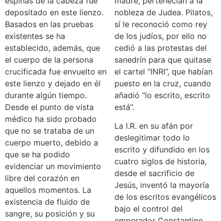
espinas de la cabeza fue
madre, pertenecían a la
depositado en este lienzo.
nobleza de Judea. Pilatos,
Basados en las pruebas
sí le reconoció como rey
existentes se ha
de los judíos, por ello no
establecido, además, que
cedió a las protestas del
el cuerpo de la persona
sanedrín para que quitase
crucificada fue envuelto en
el cartel “INRI”, que habían
este lienzo y dejado en él
puesto en la cruz, cuando
durante algún tiempo.
añadió “lo escrito, escrito
Desde el punto de vista
está”.
médico ha sido probado
La I.R. en su afán por
que no se trataba de un
deslegitimar todo lo
cuerpo muerto, debido a
escrito y difundido en los
que se ha podido
cuatro siglos de historia,
evidenciar un movimiento
desde el sacrificio de
libre del corazón en
Jesús, inventó la mayoría
aquellos momentos. La
de los escritos evangélicos
existencia de fluido de
bajo el control del
sangre, su posición y su
emperador Constantino,