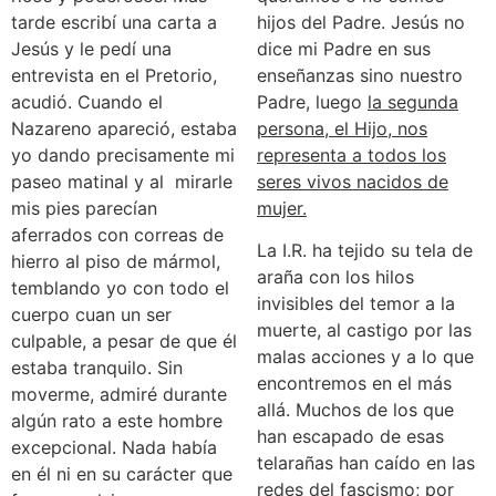
tarde escribí una carta a
hijos del Padre. Jesús no
Jesús y le pedí una
dice mi Padre en sus
entrevista en el Pretorio,
enseñanzas sino nuestro
acudió. Cuando el
Padre, luego
la segunda
Nazareno apareció, estaba
persona, el Hijo, nos
yo dando precisamente mi
representa a todos los
paseo matinal y al mirarle
seres vivos nacidos de
mis pies parecían
mujer.
aferrados con correas de
La I.R. ha tejido su tela de
hierro al piso de mármol,
araña con los hilos
temblando yo con todo el
invisibles del temor a la
cuerpo cuan un ser
muerte, al castigo por las
culpable, a pesar de que él
malas acciones y a lo que
estaba tranquilo. Sin
encontremos en el más
moverme, admiré durante
allá. Muchos de los que
algún rato a este hombre
han escapado de esas
excepcional. Nada había
telarañas han caído en las
en él ni en su carácter que
redes del fascismo; por