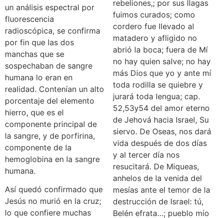
rebeliones,; por sus llagas
un análisis espectral por
fuimos curados; como
fluorescencia
cordero fue llevado al
radioscópica, se confirma
matadero y afligido no
por fin que las dos
abrió la boca; fuera de Mí
manchas que se
no hay quien salve; no hay
sospechaban de sangre
más Dios que yo y ante mí
humana lo eran en
toda rodilla se quiebre y
realidad. Contenían un alto
jurará toda lengua; cap.
porcentaje del elemento
52,53y54 del amor eterno
hierro, que es el
de Jehová hacia Israel, Su
componente principal de
siervo. De Oseas, nos dará
la sangre, y de porfirina,
vida después de dos días
componente de la
y al tercer día nos
hemoglobina en la sangre
resucitará. De Miqueas,
humana.
anhelos de la venida del
Así quedó confirmado que
mesías ante el temor de la
Jesús no murió en la cruz;
destrucción de Israel: tú,
lo que confiere muchas
Belén efrata…; pueblo mío