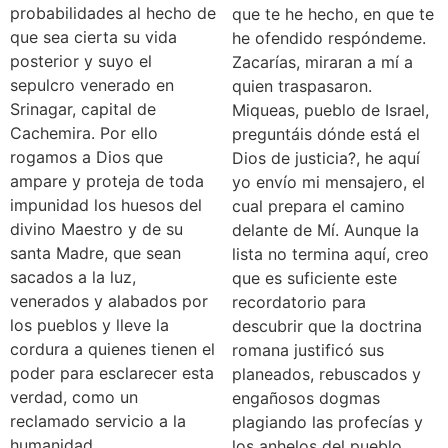
probabilidades al hecho de
que te he hecho, en que te
que sea cierta su vida
he ofendido respóndeme.
posterior y suyo el
Zacarías, miraran a mí a
sepulcro venerado en
quien traspasaron.
Srinagar, capital de
Miqueas, pueblo de Israel,
Cachemira. Por ello
preguntáis dónde está el
rogamos a Dios que
Dios de justicia?, he aquí
ampare y proteja de toda
yo envío mi mensajero, el
impunidad los huesos del
cual prepara el camino
divino Maestro y de su
delante de Mí. Aunque la
santa Madre, que sean
lista no termina aquí, creo
sacados a la luz,
que es suficiente este
venerados y alabados por
recordatorio para
los pueblos y lleve la
descubrir que la doctrina
cordura a quienes tienen el
romana justificó sus
poder para esclarecer esta
planeados, rebuscados y
verdad, como un
engañosos dogmas
reclamado servicio a la
plagiando las profecías y
humanidad.
los anhelos del pueblo