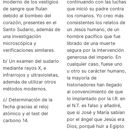
moderno de los vestigios
continuando con las luchas
de sangre que fluían
que inició su padre contra
debido al bombeo del
los romanos. Yo creo más
corazón, presentes en el
consistentes los relatos de
Santo Sudario, además de
un Jesús humano, de un
una investigación
hombre pacífico que fue
microscópica y
librado de una muerte
verificaciones similares.
segura por la intervención
generosa del imperio. En
b/ Un examen del sudario
cualquier caso, fuese uno
mediante rayos X, e
u otro su carácter humano,
infrarrojos y ultravioletas,
la mayoría de
además de utilizar otros
historiadores han llegado
métodos modernos.
al convencimiento de que
lo implantado por la I.R. en
c/ Determinación de la
el N.T. es falso y añadiré,
fecha gracias al reloj
que si José y María sabían
atómico y el test del
por el ángel que Jesús era
carbono 14.
Dios, porqué huir a Egipto