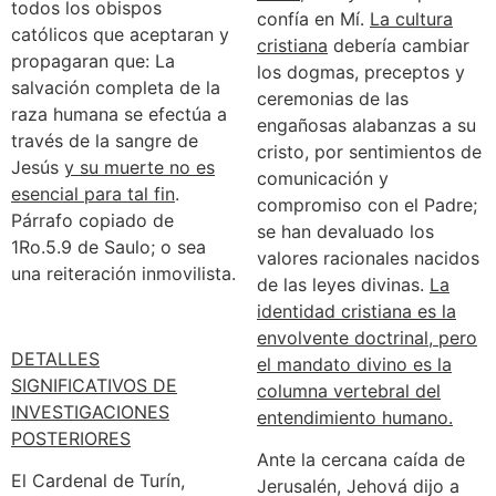
todos los obispos
confía en Mí.
La cultura
católicos que aceptaran y
cristiana
debería cambiar
propagaran que: La
los dogmas, preceptos y
salvación completa de la
ceremonias de las
raza humana se efectúa a
engañosas alabanzas a su
través de la sangre de
cristo, por sentimientos de
Jesús
y su muerte no es
comunicación y
esencial para tal fin
.
compromiso con el Padre;
Párrafo copiado de
se han devaluado los
1Ro.5.9 de Saulo; o sea
valores racionales nacidos
una reiteración inmovilista.
de las leyes divinas.
La
identidad cristiana es la
envolvente doctrinal, pero
DETALLES
el mandato divino es la
SIGNIFICATIVOS DE
columna vertebral del
INVESTIGACIONES
entendimiento humano.
POSTERIORES
Ante la cercana caída de
El Cardenal de Turín,
Jerusalén, Jehová dijo a