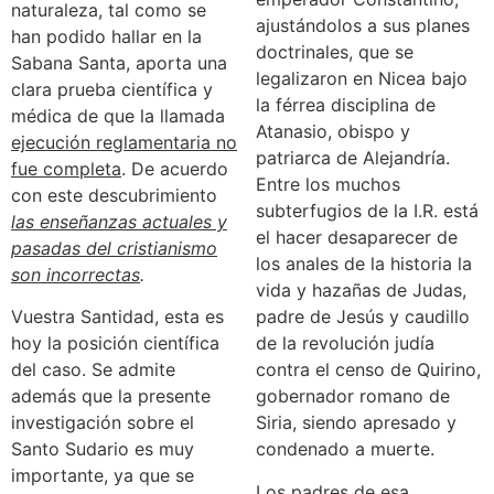
naturaleza, tal como se
ajustándolos a sus planes
han podido hallar en la
doctrinales, que se
Sabana Santa, aporta una
legalizaron en Nicea bajo
clara prueba científica y
la férrea disciplina de
médica de que la llamada
Atanasio, obispo y
ejecución reglamentaria no
patriarca de Alejandría.
fue completa
. De acuerdo
Entre los muchos
con este descubrimiento
subterfugios de la I.R. está
las enseñanzas actuales y
el hacer desaparecer de
pasadas del cristianismo
los anales de la historia la
son incorrectas
.
vida y hazañas de Judas,
Vuestra Santidad, esta es
padre de Jesús y caudillo
hoy la posición científica
de la revolución judía
del caso. Se admite
contra el censo de Quirino,
además que la presente
gobernador romano de
investigación sobre el
Siria, siendo apresado y
Santo Sudario es muy
condenado a muerte.
importante, ya que se
Los padres de esa