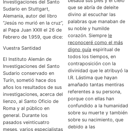
besaba sus pies y el cielo
Investigaciones del Santo
que se abría de deleite
Sudario en Stuttgart,
divino al escuchar las
Alemania, autor del libro
palabras que manaban de
“Jesús no murió en la cruz”,
su noble y humilde
al Papa Juan XXIII el 26 de
corazón. Siempre
le
Febrero de 1.959, que dice:
reconoceré como el más
Vuestra Santidad
digno guía
espiritual de
todos los tiempos, en
El Instituto Alemán de
contraposición con la
Investigaciones del Santo
divinidad que le atribuyó la
Sudario conservado en
I.R. Lástima que hayan
Turín, sometió hace dos
amañado tantas mentiras
años los resultados de sus
referentes a su persona,
investigaciones, acerca del
porque con ellas han
lienzo, al Santo Oficio de
confundido a la humanidad
Roma y al público en
sobre su muerte y también
general. Durante los
sobre su nacimiento, que
pasados veinticuatro
debido a las
meses, varios especialistas