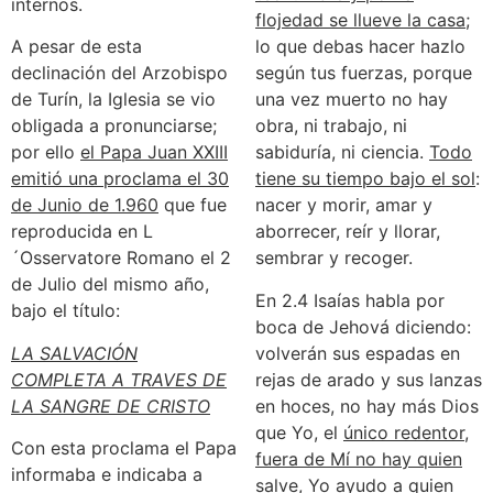
internos.
flojedad se llueve la casa
;
A pesar de esta
lo que debas hacer hazlo
declinación del Arzobispo
según tus fuerzas, porque
de Turín, la Iglesia se vio
una vez muerto no hay
obligada a pronunciarse;
obra, ni trabajo, ni
por ello
el Papa Juan XXIII
sabiduría, ni ciencia.
Todo
emitió una proclama el 30
tiene su tiempo bajo el sol
:
de Junio de 1.960
que fue
nacer y morir, amar y
reproducida en L
aborrecer, reír y llorar,
´Osservatore Romano el 2
sembrar y recoger.
de Julio del mismo año,
En 2.4 Isaías habla por
bajo el título:
boca de Jehová diciendo:
LA SALVACIÓN
volverán sus espadas en
COMPLETA A TRAVES DE
rejas de arado y sus lanzas
LA SANGRE DE CRISTO
en hoces, no hay más Dios
que Yo, el
único redentor,
Con esta proclama el Papa
fuera de Mí no hay quien
informaba e indicaba a
salve
, Yo ayudo a quien