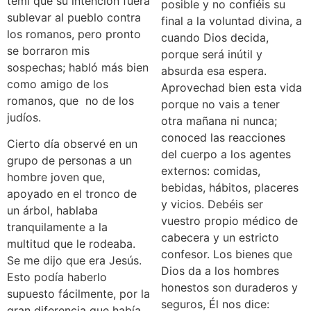
temí que su intención fuera
posible y no confiéis su
sublevar al pueblo contra
final a la voluntad divina, a
los romanos, pero pronto
cuando Dios decida,
se borraron mis
porque será inútil y
sospechas; habló más bien
absurda esa espera.
como amigo de los
Aprovechad bien esta vida
romanos, que no de los
porque no vais a tener
judíos.
otra mañana ni nunca;
conoced las reacciones
Cierto día observé en un
del cuerpo a los agentes
grupo de personas a un
externos: comidas,
hombre joven que,
bebidas, hábitos, placeres
apoyado en el tronco de
y vicios. Debéis ser
un árbol, hablaba
vuestro propio médico de
tranquilamente a la
cabecera y un estricto
multitud que le rodeaba.
confesor. Los bienes que
Se me dijo que era Jesús.
Dios da a los hombres
Esto podía haberlo
honestos son duraderos y
supuesto fácilmente, por la
seguros, Él nos dice:
gran diferencia que había