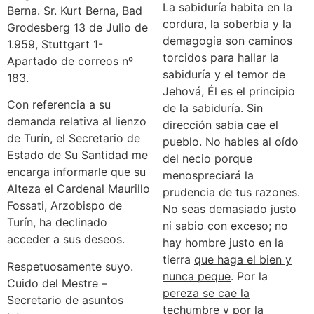
La sabiduría habita en la
Berna. Sr. Kurt Berna, Bad
cordura, la soberbia y la
Grodesberg 13 de Julio de
demagogia son caminos
1.959, Stuttgart 1-
torcidos para hallar la
Apartado de correos nº
sabiduría y el temor de
183.
Jehová, Él es el principio
Con referencia a su
de la sabiduría. Sin
demanda relativa al lienzo
dirección sabia cae el
de Turín, el Secretario de
pueblo. No hables al oído
Estado de Su Santidad me
del necio porque
encarga informarle que su
menospreciará la
Alteza el Cardenal Maurillo
prudencia de tus razones.
Fossati, Arzobispo de
No seas demasiado justo
Turín, ha declinado
ni sabio con
exceso; no
acceder a sus deseos.
hay hombre justo en la
tierra
que haga el bien y
Respetuosamente suyo.
nunca peque
. Por la
Cuido del Mestre –
pereza se cae la
Secretario de asuntos
techumbre y por la