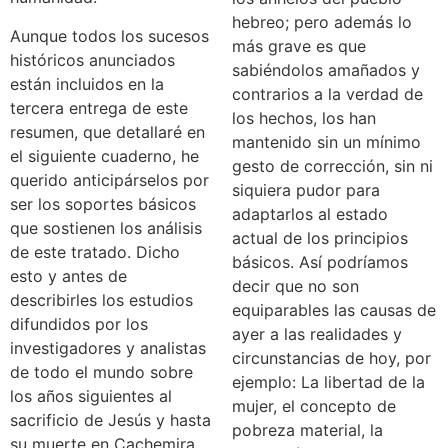
hebreo; pero además lo
Aunque todos los sucesos
más grave es que
históricos anunciados
sabiéndolos amañados y
están incluidos en la
contrarios a la verdad de
tercera entrega de este
los hechos, los han
resumen, que detallaré en
mantenido sin un mínimo
el siguiente cuaderno, he
gesto de corrección, sin ni
querido anticipárselos por
siquiera pudor para
ser los soportes básicos
adaptarlos al estado
que sostienen los análisis
actual de los principios
de este tratado. Dicho
básicos. Así podríamos
esto y antes de
decir que no son
describirles los estudios
equiparables las causas de
difundidos por los
ayer a las realidades y
investigadores y analistas
circunstancias de hoy, por
de todo el mundo sobre
ejemplo: La libertad de la
los años siguientes al
mujer, el concepto de
sacrificio de Jesús y hasta
pobreza material, la
su muerte en Cachemira,